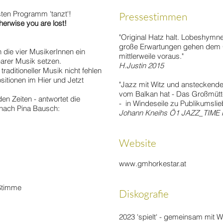
ten Programm 'tanzt'!
Pressestimmen
erwise you are lost!
"Original Hatz halt. Lobeshymnen
große Erwartungen gehen dem 
 die vier MusikerInnen ein
mittlerweile voraus."
barer Musik setzen.
H.Justin 2015
aditioneller Musik nicht fehlen
tionen im Hier und Jetzt
"Jazz mit Witz und ansteckende
vom Balkan hat - Das Großmütt
n Zeiten - antwortet die
- in Windeseile zu Publikumsli
 nach Pina Bausch:
Johann Kneihs Ö1 JAZZ_TIME 
Website
www.gmhorkestar.at
 Stimme
Diskografie
2023 'spielt' - gemeinsam mit W