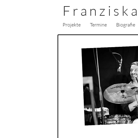
F r a n z i s k a
Projekte
Termine
Biografie