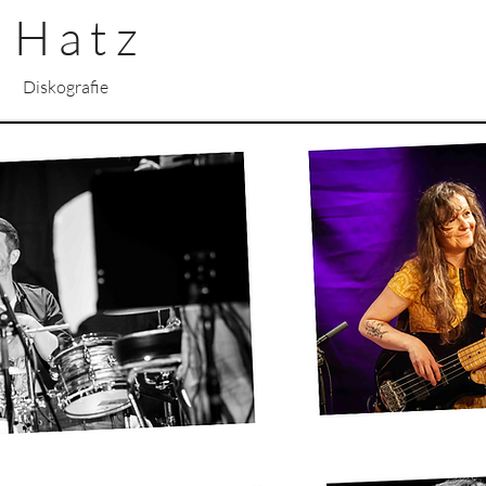
H a t z
Diskografie