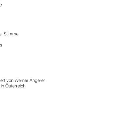
s
te, Stimme
ss
rt von Werner Angerer
 in Österreich