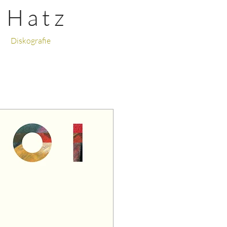
H a t z
Diskografie