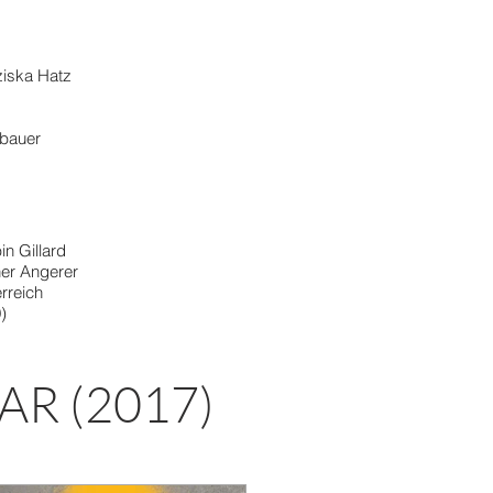
ziska Hatz
nbauer
n Gillard
er Angerer
erreich
​
R (2017)