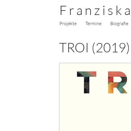
F r a n z i s k a
Projekte
Termine
Biografie
TROI (2019)