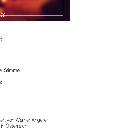
s
te, Stimme
ss
rt von Werner Angerer
 in Österreich