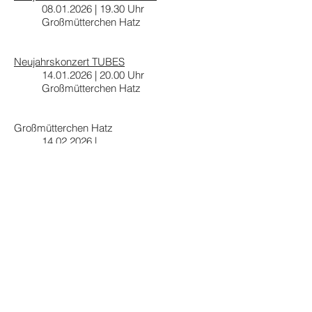
08.01.2026
| 19.30 Uhr
Großmütterchen Hatz
Neujahrskonzert TUBES
14.01.2026
| 20.00 Uhr
Großmütterchen Hatz
Großmütterchen Hatz
14.02.2026
|
Private Veranstaltung
Internationales
Akkordeonfestival
21.02.2026 - 15.03.2026
Akkordeonale 2025
27.02.2026
| 19.30
Vereinsmeierei
Niederösterreich
28.02.2026
| 19.30