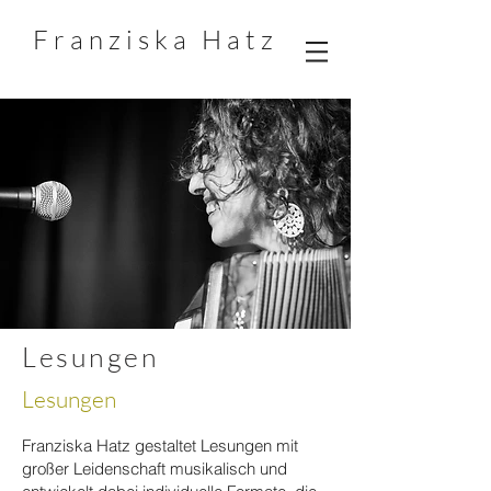
F r a n z i s k a
H a t z
Lesungen
Lesungen
Franziska Hatz gestaltet Lesungen mit
großer Leidenschaft musikalisch und